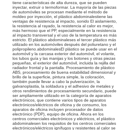
tiene características de alta dureza, que se pueden
inyectar, extruir o termoformar. La mayoría de las piezas
de automóviles se procesan mediante el método de
moldeo por inyección, el plástico abdominalestiene las
ventajas de resistencia al impacto, sonido El aislamiento,
la resistencia al rayado, la resistencia al calor es mejor,
más hermoso que el PP, especialmente en la resistencia
al impacto transversal y el uso de la temperatura es más
estricto. El plástico abdominaleses el tercer plástico más
utilizado en los automóviles después del poliuretano y el
polipropileno.
abdominales
El plástico se puede usar en el
automóvil y la carcasa exterior del automóvil, el volante,
los tubos guía y las manijas y los botones y otras piezas
pequeñas, el exterior del automóvil, incluida la rejilla del
radiador frontal y la pantalla. Procesamiento de plástico
ABS, procesamiento de buena estabilidad dimensional y
brillo de la superficie, pintura simple, la coloración,
también puede llevar a cabo la pulverización, la
galvanoplastia, la soldadura y el adhesivo de metales y
otros rendimientos de procesamiento secundario, puede
ser ampliamente utilizado en la categoría de aparatos
electrónicos, que contiene varios tipos de aparatos
electrónicos/eléctricos de oficina y de consumo, los
aparatos de oficina incluyen procesador de datos
electrónico (PDP), equipo de oficina. Ahora en los
centros comerciales electrónicos y eléctricos, el plástico
abdominalesen los requisitos de los centros comerciales
electrónicos/eléctricos ignífugos y resistentes al calor se