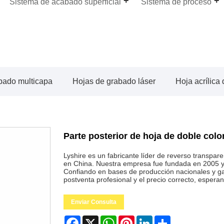
Sistema de acabado superficial
Sistema de proceso
bado multicapa
Hojas de grabado láser
Hoja acrílica
Parte posterior de hoja de doble col
Lyshire es un fabricante líder de reverso transpa
en China. Nuestra empresa fue fundada en 2005 y
Confiando en bases de producción nacionales y ga
postventa profesional y el precio correcto, espera
Enviar Consulta
Facebook
X
WhatsApp
Pinterest
LinkedIn
Share