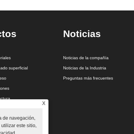
ctos
Noticias
riales
Noticias de la compañía
ado superficial
Noticias de la Industria
ceso
Preguntas más frecuentes
iones
uctura
X
ia de navegación,
utilizar este sitio,
ivacidad