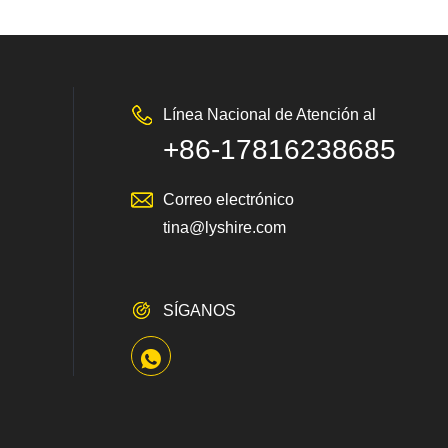
Línea Nacional de Atención al
+86-17816238685
Cliente
Correo electrónico
tina@lyshire.com
SÍGANOS